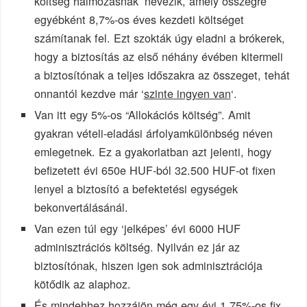
költség halmozásnak’ nevezik, amely összegre
egyébként 8,7%-os éves kezdeti költséget
számítanak fel. Ezt szokták úgy eladni a brókerek,
hogy a biztosítás az első néhány évében kitermeli
a biztosítónak a teljes időszakra az összeget, tehát
onnantól kezdve már ‘
szinte ingyen van
‘.
Van itt egy 5%-os “Allokációs költség”. Amit
gyakran vételi-eladási árfolyamkülönbség néven
emlegetnek. Ez a gyakorlatban azt jelenti, hogy
befizetett évi 650e HUF-ból 32.500 HUF-ot fixen
lenyel a biztosító a befektetési egységek
bekonvertálásánál.
Van ezen túl egy ‘jelképes’ évi 6000 HUF
adminisztrációs költség. Nyilván ez jár az
biztosítónak, hiszen igen sok adminisztrációja
kötődik az alaphoz.
És mindehhez hozzájön még egy évi 1,75%-os fix