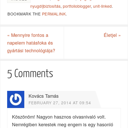
nyugdíjbiztosítás
,
portfolioblogger
,
unit-linked
.
BOOKMARK THE
PERMALINK
.
«
Mennyire fontos a
Életjel
»
napelem hatásfoka és
gyártási technológiája?
5 Comments
Kovács Tamás
FEBRUARY 27, 2014 AT 09:54
Köszönöm! Nagyon hasznos olvasnivaló volt.
Nemrégiben kerestek meg engem is egy hasonló