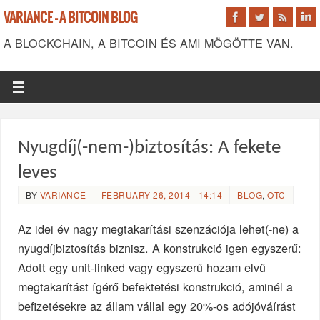
VARIANCE - A BITCOIN BLOG
A BLOCKCHAIN, A BITCOIN ÉS AMI MÖGÖTTE VAN.
Nyugdíj(-nem-)biztosítás: A fekete
leves
BY
VARIANCE
FEBRUARY 26, 2014 - 14:14
BLOG
,
OTC
Az idei év nagy megtakarítási szenzációja lehet(-ne) a
nyugdíjbiztosítás biznisz. A konstrukció igen egyszerű:
Adott egy unit-linked vagy egyszerű hozam elvű
megtakarítást ígérő befektetési konstrukció, aminél a
befizetésekre az állam vállal egy 20%-os adójóváírást