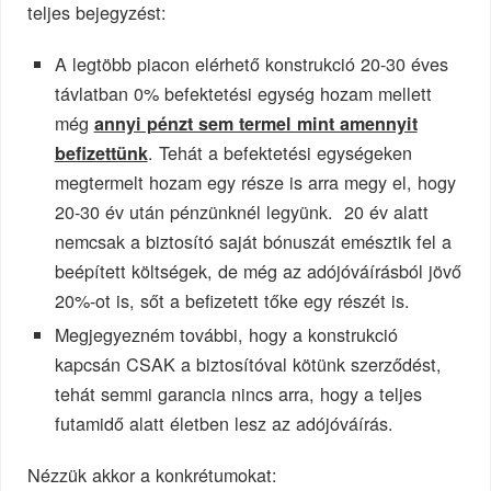
teljes bejegyzést:
A legtöbb piacon elérhető konstrukció 20-30 éves
távlatban 0% befektetési egység hozam mellett
még
annyi pénzt sem termel mint amennyit
. Tehát a befektetési egységeken
befizettünk
megtermelt hozam egy része is arra megy el, hogy
20-30 év után pénzünknél legyünk. 20 év alatt
nemcsak a biztosító saját bónuszát emésztik fel a
beépített költségek, de még az adójóváírásból jövő
20%-ot is, sőt a befizetett tőke egy részét is.
Megjegyezném további, hogy a konstrukció
kapcsán CSAK a biztosítóval kötünk szerződést,
tehát semmi garancia nincs arra, hogy a teljes
futamidő alatt életben lesz az adójóváírás.
Nézzük akkor a konkrétumokat: