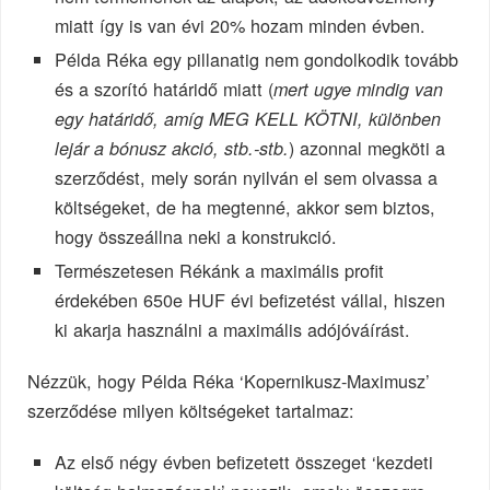
miatt így is van évi 20% hozam minden évben.
Példa Réka egy pillanatig nem gondolkodik tovább
és a szorító határidő miatt (
mert ugye mindig van
egy határidő, amíg MEG KELL KÖTNI, különben
) azonnal megköti a
lejár a bónusz akció, stb.-stb.
szerződést, mely során nyilván el sem olvassa a
költségeket, de ha megtenné, akkor sem biztos,
hogy összeállna neki a konstrukció.
Természetesen Rékánk a maximális profit
érdekében 650e HUF évi befizetést vállal, hiszen
ki akarja használni a maximális adójóváírást.
Nézzük, hogy Példa Réka ‘Kopernikusz-Maximusz’
szerződése milyen költségeket tartalmaz:
Az első négy évben befizetett összeget ‘kezdeti