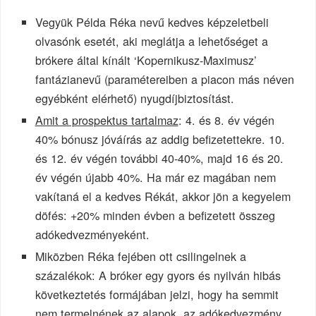
Vegyük Példa Réka nevű kedves képzeletbeli
olvasónk esetét, aki meglátja a lehetőséget a
brókere által kínált ‘Kopernikusz-Maximusz’
fantázianevű (paramétereiben a piacon más néven
egyébként elérhető) nyugdíjbiztosítást.
Amit a prospektus tartalmaz
: 4. és 8. év végén
40% bónusz jóváírás az addig befizetettekre. 10.
és 12. év végén további 40-40%, majd 16 és 20.
év végén újabb 40%. Ha már ez magában nem
vakítaná el a kedves Rékát, akkor jön a kegyelem
döfés: +20% minden évben a befizetett összeg
adókedvezményeként.
Miközben Réka fejében ott csilingelnek a
százalékok: A bróker egy gyors és nyilván hibás
következtetés formájában jelzi, hogy ha semmit
nem termelnének az alapok, az adókedvezmény