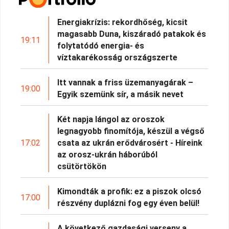
Energiakrízis: rekordhőség, kicsit
magasabb Duna, kiszáradó patakok és
19:11
folytatódó energia- és
víztakarékosság országszerte
Itt vannak a friss üzemanyagárak –
19:00
Egyik szemünk sír, a másik nevet
Két napja lángol az oroszok
legnagyobb finomítója, készül a végső
17:02
csata az ukrán erődvárosért - Híreink
az orosz-ukrán háborúból
csütörtökön
Kimondták a profik: ez a piszok olcsó
17:00
részvény duplázni fog egy éven belül!
A következő gazdasági verseny a