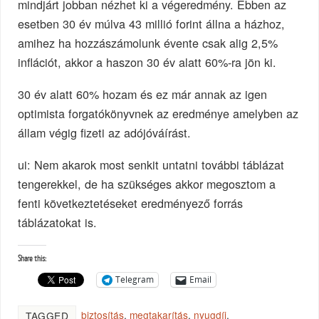
mindjárt jobban nézhet ki a végeredmény. Ebben az
esetben 30 év múlva 43 millió forint állna a házhoz,
amihez ha hozzászámolunk évente csak alig 2,5%
inflációt, akkor a haszon 30 év alatt 60%-ra jön ki.
30 év alatt 60% hozam és ez már annak az igen
optimista forgatókönyvnek az eredménye amelyben az
állam végig fizeti az adójóváírást.
ui: Nem akarok most senkit untatni további táblázat
tengerekkel, de ha szükséges akkor megosztom a
fenti következtetéseket eredményező forrás
táblázatokat is.
Share this:
Telegram
Email
biztosítás
,
megtakarítás
,
nyugdíj
,
TAGGED