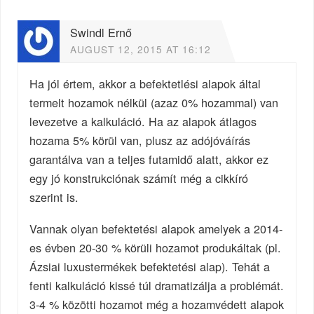
Swindl Ernő
AUGUST 12, 2015 AT 16:12
Ha jól értem, akkor a befektetlési alapok által
termelt hozamok nélkül (azaz 0% hozammal) van
levezetve a kalkuláció. Ha az alapok átlagos
hozama 5% körül van, plusz az adójóváírás
garantálva van a teljes futamidő alatt, akkor ez
egy jó konstrukciónak számít még a cikkíró
szerint is.
Vannak olyan befektetési alapok amelyek a 2014-
es évben 20-30 % körüli hozamot produkáltak (pl.
Ázsiai luxustermékek befektetési alap). Tehát a
fenti kalkuláció kissé túl dramatizálja a problémát.
3-4 % közötti hozamot még a hozamvédett alapok