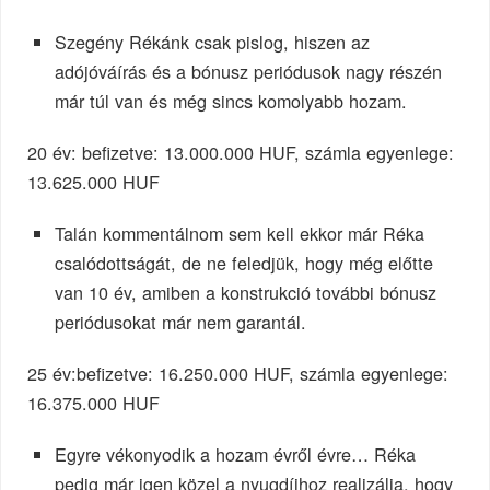
Szegény Rékánk csak pislog, hiszen az
adójóváírás és a bónusz periódusok nagy részén
már túl van és még sincs komolyabb hozam.
20 év: befizetve: 13.000.000 HUF, számla egyenlege:
13.625.000 HUF
Talán kommentálnom sem kell ekkor már Réka
csalódottságát, de ne feledjük, hogy még előtte
van 10 év, amiben a konstrukció további bónusz
periódusokat már nem garantál.
25 év:befizetve: 16.250.000 HUF, számla egyenlege:
16.375.000 HUF
Egyre vékonyodik a hozam évről évre… Réka
pedig már igen közel a nyugdíjhoz realizálja, hogy