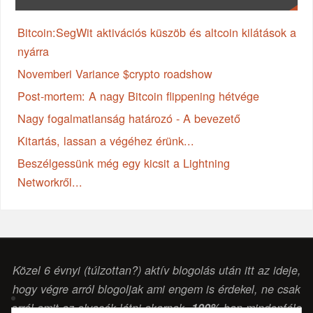
Bitcoin:SegWit aktivációs küszöb és altcoin kilátások a
nyárra
Novemberi Variance $crypto roadshow
Post-mortem: A nagy Bitcoin flippening hétvége
Nagy fogalmatlanság határozó - A bevezető
Kitartás, lassan a végéhez érünk...
Beszélgessünk még egy kicsit a Lightning
Networkről...
Közel 6 évnyi (túlzottan?) aktív blogolás után itt az ideje,
hogy végre arról blogoljak ami engem is érdekel, ne csak
arról amit az olvasók látni akarnak.
100%
-ban mindenféle