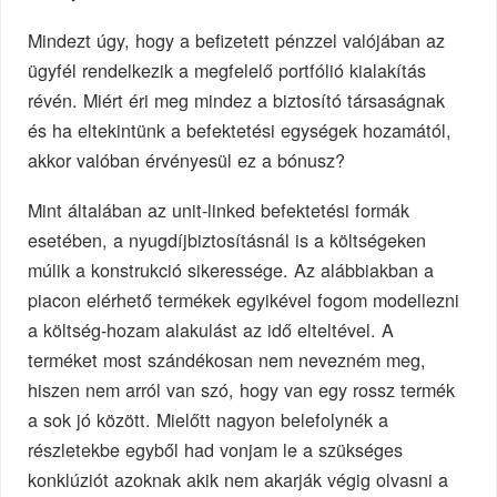
Mindezt úgy, hogy a befizetett pénzzel valójában az
ügyfél rendelkezik a megfelelő portfólió kialakítás
révén. Miért éri meg mindez a biztosító társaságnak
és ha eltekintünk a befektetési egységek hozamától,
akkor valóban érvényesül ez a bónusz?
Mint általában az unit-linked befektetési formák
esetében, a nyugdíjbiztosításnál is a költségeken
múlik a konstrukció sikeressége. Az alábbiakban a
piacon elérhető termékek egyikével fogom modellezni
a költség-hozam alakulást az idő elteltével. A
terméket most szándékosan nem nevezném meg,
hiszen nem arról van szó, hogy van egy rossz termék
a sok jó között. Mielőtt nagyon belefolynék a
részletekbe egyből had vonjam le a szükséges
konklúziót azoknak akik nem akarják végig olvasni a