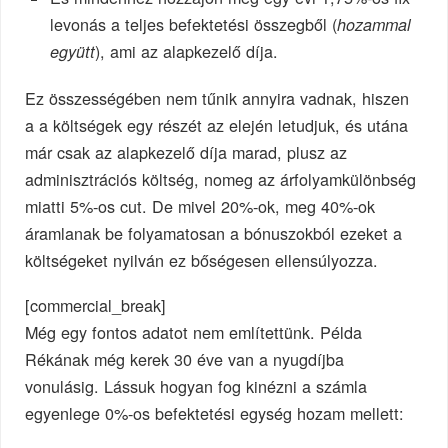
levonás a teljes befektetési összegből (
hozammal
), ami az alapkezelő díja.
együtt
Ez összességében nem tűnik annyira vadnak, hiszen
a a költségek egy részét az elején letudjuk, és utána
már csak az alapkezelő díja marad, plusz az
adminisztrációs költség, nomeg az árfolyamkülönbség
miatti 5%-os cut. De mivel 20%-ok, meg 40%-ok
áramlanak be folyamatosan a bónuszokból ezeket a
költségeket nyilván ez bőségesen ellensúlyozza.
[commercial_break]
Még egy fontos adatot nem említettünk. Példa
Rékának még kerek 30 éve van a nyugdíjba
vonulásig. Lássuk hogyan fog kinézni a számla
egyenlege 0%-os befektetési egység hozam mellett: