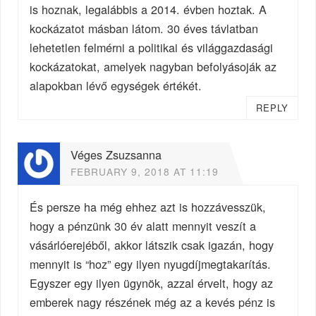
is hoznak, legalábbis a 2014. évben hoztak. A
kockázatot másban látom. 30 éves távlatban
lehetetlen felmérni a politikai és világgazdasági
kockázatokat, amelyek nagyban befolyásoják az
alapokban lévő egységek értékét.
REPLY
Véges Zsuzsanna
FEBRUARY 9, 2018 AT 11:19
És persze ha még ehhez azt is hozzávesszük,
hogy a pénzünk 30 év alatt mennyit veszít a
vásárlóerejéből, akkor látszik csak igazán, hogy
mennyit is “hoz” egy ilyen nyugdíjmegtakarítás.
Egyszer egy ilyen ügynök, azzal érvelt, hogy az
emberek nagy részének még az a kevés pénz is