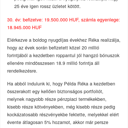
25 éve igen rossz üzletet kötött.
30. év: befizetve: 19.500.000 HUF, számla egyenlege:
18.945.000 HUF
Elérkezve a boldog nyugdíjas évekhez Réka realizálja,
hogy az évek során befizetett közel 20 millió
forintjából a kezdetben roppantul jól hangzó bónuszok
ellenére mindösszesen 18.9 millió forintja áll
rendelkezésre.
Ha abból indulunk ki, hogy Példa Réka a kezdetben
összerakott egy kellően biztonságos portfoliót,
melynek nagyobb része pénzpiaci termékekben,
kisebb része kötvényekben, még kisebb része pedig
kockázatosabb részvényekbe fektette, melyekkel elért
évente átlagosan 5% hozamot, akkor már persze