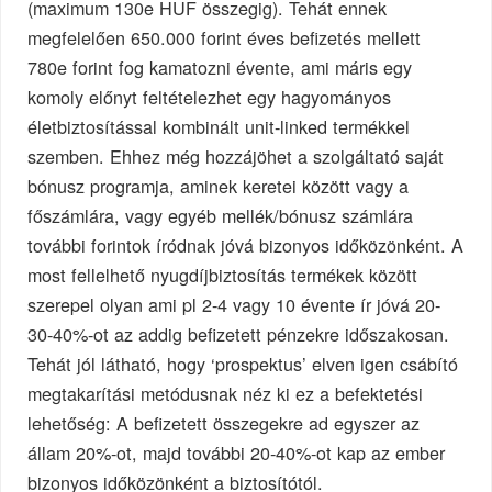
(maximum 130e HUF összegig). Tehát ennek
megfelelően 650.000 forint éves befizetés mellett
780e forint fog kamatozni évente, ami máris egy
komoly előnyt feltételezhet egy hagyományos
életbiztosítással kombinált unit-linked termékkel
szemben. Ehhez még hozzájöhet a szolgáltató saját
bónusz programja, aminek keretei között vagy a
főszámlára, vagy egyéb mellék/bónusz számlára
további forintok íródnak jóvá bizonyos időközönként. A
most fellelhető nyugdíjbiztosítás termékek között
szerepel olyan ami pl 2-4 vagy 10 évente ír jóvá 20-
30-40%-ot az addig befizetett pénzekre időszakosan.
Tehát jól látható, hogy ‘prospektus’ elven igen csábító
megtakarítási metódusnak néz ki ez a befektetési
lehetőség: A befizetett összegekre ad egyszer az
állam 20%-ot, majd további 20-40%-ot kap az ember
bizonyos időközönként a biztosítótól.