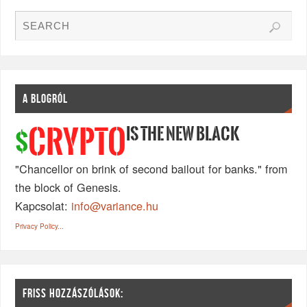
A BLOGRÓL
IS THE NEW BLACK
CRYPTO
$
"Chancellor on brink of second bailout for banks." from
the block of Genesis.
Kapcsolat:
info@variance.hu
Privacy Policy...
FRISS HOZZÁSZÓLÁSOK: