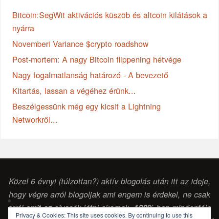
Bitcoin:SegWit aktivációs küszöb és altcoin kilátások a
nyárra
Novemberi Variance $crypto roadshow
Post-mortem: A nagy Bitcoin flippening hétvége
Nagy fogalmatlanság határozó - A bevezető
Kitartás, lassan a végéhez érünk...
Beszélgessünk még egy kicsit a Lightning
Networkről...
Közel 6 évnyi (túlzottan?) aktív blogolás után itt az ideje,
hogy végre arról blogoljak ami engem is érdekel, ne csak
arról amit az olvasók látni akarnak.
100%
-ban mindenféle
Privacy & Cookies: This site uses cookies. By continuing to use this