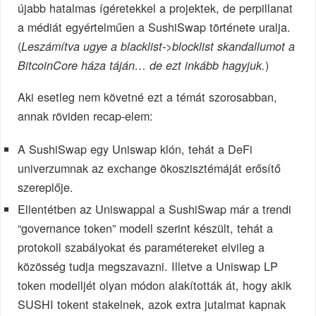
újabb hatalmas ígéretekkel a projektek, de perpillanat
a médiát egyértelműen a SushiSwap története uralja.
(
Leszámítva ugye a blacklist->blocklist skandallumot a
)
BitcoinCore háza táján… de ezt inkább hagyjuk.
Aki esetleg nem követné ezt a témát szorosabban,
annak röviden recap-elem:
A SushiSwap egy Uniswap klón, tehát a DeFi
univerzumnak az exchange ökoszisztémáját erősítő
szereplője.
Ellentétben az Uniswappal a SushiSwap már a trendi
“governance token” modell szerint készült, tehát a
protokoll szabályokat és paramétereket elvileg a
közösség tudja megszavazni. Illetve a Uniswap LP
token modelljét olyan módon alakították át, hogy akik
SUSHI tokent stakelnek, azok extra jutalmat kapnak