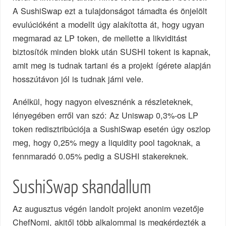
A SushiSwap ezt a tulajdonságot támadta és önjelölt
evulúcióként a modellt úgy alakította át, hogy ugyan
megmarad az LP token, de mellette a likviditást
biztosítók minden blokk után SUSHI tokent is kapnak,
amit meg is tudnak tartani és a projekt ígérete alapján
hosszútávon jól is tudnak járni vele.
Anélkül, hogy nagyon elvesznénk a részleteknek,
lényegében erről van szó: Az Uniswap 0,3%-os LP
token redisztribúciója a SushiSwap esetén úgy oszlop
meg, hogy 0,25% megy a liquidity pool tagoknak, a
fennmaradó 0.05% pedig a SUSHI stakereknek.
SushiSwap skandallum
Az augusztus végén landolt projekt anonim vezetője
ChefNomi, akitől több alkalommal is megkérdezték a