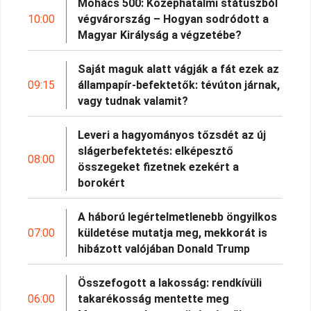
Mohács 500: Középhatalmi státuszból
10:00
végvárország – Hogyan sodródott a
Magyar Királyság a végzetébe?
Saját maguk alatt vágják a fát ezek az
09:15
állampapír-befektetők: tévúton járnak,
vagy tudnak valamit?
Leveri a hagyományos tőzsdét az új
slágerbefektetés: elképesztő
08:00
összegeket fizetnek ezekért a
borokért
A háború legértelmetlenebb öngyilkos
07:00
küldetése mutatja meg, mekkorát is
hibázott valójában Donald Trump
Összefogott a lakosság: rendkívüli
06:00
takarékosság mentette meg