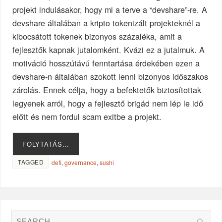
projekt indulásakor, hogy mi a terve a “devshare”-re. A
devshare általában a kripto tokenizált projekteknél a
kibocsátott tokenek bizonyos százaléka, amit a
fejlesztők kapnak jutalomként. Kvázi ez a jutalmuk. A
motiváció hosszútávú fenntartása érdekében ezen a
devshare-n általában szokott lenni bizonyos időszakos
zárolás. Ennek célja, hogy a befektetők biztosítottak
legyenek arról, hogy a fejlesztő brigád nem lép le idő
előtt és nem fordul scam exitbe a projekt.
FOLYTATÁS…
TAGGED
defi
,
governance
,
sushi