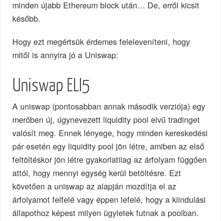
minden újabb Ethereum block után… De, erről kicsit
később.
Hogy ezt megértsük érdemes feleleveníteni, hogy
mitől is annyira jó a Uniswap:
Uniswap ELI5
A uniswap (pontosabban annak második verziója) egy
merőben új, úgynevezett liquidity pool elvű tradinget
valósít meg. Ennek lényege, hogy minden kereskedési
pár esetén egy liquidity pool jön létre, amiben az első
feltöltéskor jön létre gyakorlatilag az árfolyam függően
attól, hogy mennyi egység kerül betöltésre. Ezt
követően a uniswap az alapján mozdítja el az
árfolyamot felfelé vagy éppen lefelé, hogy a kiindulási
állapothoz képest milyen ügyletek futnak a poolban.