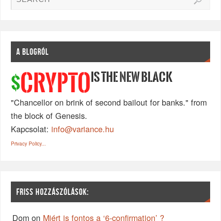
A BLOGRÓL
IS THE NEW BLACK
CRYPTO
$
"Chancellor on brink of second bailout for banks." from
the block of Genesis.
Kapcsolat:
info@variance.hu
Privacy Policy...
FRISS HOZZÁSZÓLÁSOK:
Dom
on
Miért is fontos a ‘6-confirmation’ ?