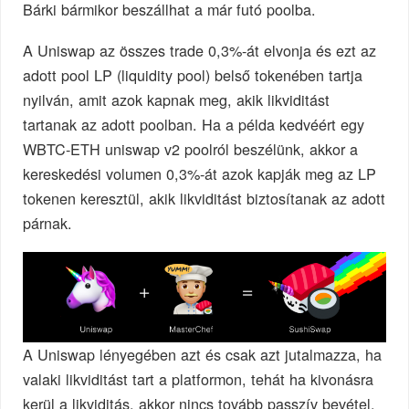
Bárki bármikor beszállhat a már futó poolba.
A Uniswap az összes trade 0,3%-át elvonja és ezt az
adott pool LP (liquidity pool) belső tokenében tartja
nyilván, amit azok kapnak meg, akik likviditást
tartanak az adott poolban. Ha a példa kedvéért egy
WBTC-ETH uniswap v2 poolról beszélünk, akkor a
kereskedési volumen 0,3%-át azok kapják meg az LP
tokenen keresztül, akik likviditást biztosítanak az adott
párnak.
A Uniswap lényegében azt és csak azt jutalmazza, ha
valaki likviditást tart a platformon, tehát ha kivonásra
kerül a likviditás, akkor nincs tovább passzív bevétel.