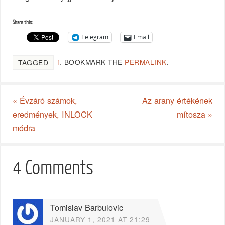
Share this:
Telegram
Email
f
.
BOOKMARK THE
PERMALINK
.
TAGGED
«
Évzáró számok,
Az arany értékének
eredmények, INLOCK
mítosza
»
módra
4 Comments
Tomislav Barbulovic
JANUARY 1, 2021 AT 21:29