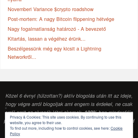
Novemberi Variance $crypto roadshow
Post-mortem: A nagy Bitcoin flippening hétvége
Nagy fogalmatlanság határozó - A bevezető
Kitartás, lassan a végéhez érünk...
Beszélgessünk még egy kicsit a Lightning
Networkről...
Közel 6 évnyi (túlzottan?) aktív blogolás után itt az ideje,
hogy végre arról blogoljak ami engem is érdekel, ne csak
arról amit az olvasók látni akarnak.
100%
-ban mindenféle
Privacy & Cookies: This site uses cookies. By continuing to use this
pénzintézettől vagy egyéb vállalkozástól független szabad
website, you agree to their use.
To find out more, including how to control cookies, see here:
Cookie
gondolkodású (
sokszor laikus, de legalább
) érdeklődő
Policy
blog. (Csabai Csaba, blogger...)