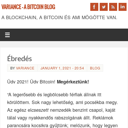
VARIANCE - A BITCOIN BLOG
A BLOCKCHAIN, A BITCOIN ÉS AMI MÖGÖTTE VAN.
Ébredés
BY
VARIANCE
JANUARY 1, 2021 - 20:54
BLOG
Üdv 2021! Üdv Bitcoin!
Megérkeztünk!
“A legerősebb és legbölcsebb férfiak állnak itt
körülöttem. Sok nagy lehetőség, ami pocsékba megy.
Az egész el
nemzedék benzint csapol, kaját
cseszett
tálal vagy nyakkendős rabszolgának állt. Reklámok
parancsára kocsikra gyűjtünk; melózunk, hogy legyen