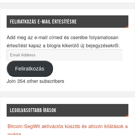
FELIRATKOZÁS E-MAIL ÉRTESÍTÉSRE
Add meg az e-mail címed és cserébe folyamatosan
értesítést kapsz a blogra kikerülő új bejegyzésekről.
Feliratkozás
Join 354 other subscribers
LEGOLVASOTTABB ÍRÁSOK
Bitcoin:SegWit aktivációs küszöb és altcoin kilátások a
nyárra