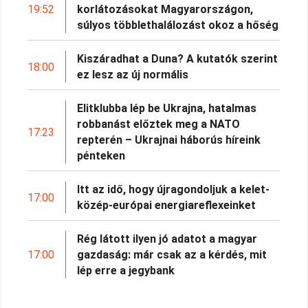
19:52
korlátozásokat Magyarországon,
súlyos többlethalálozást okoz a hőség
Kiszáradhat a Duna? A kutatók szerint
18:00
ez lesz az új normális
Elitklubba lép be Ukrajna, hatalmas
robbanást előztek meg a NATO
17:23
repterén – Ukrajnai háborús híreink
pénteken
Itt az idő, hogy újragondoljuk a kelet-
17:00
közép-európai energiareflexeinket
Rég látott ilyen jó adatot a magyar
17:00
gazdaság: már csak az a kérdés, mit
lép erre a jegybank