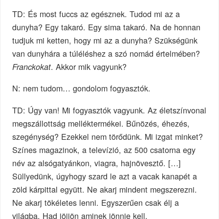
TD: És most fuccs az egésznek. Tudod mi az a
dunyha? Egy takaró. Egy sima takaró. Na de honnan
tudjuk mi ketten, hogy mi az a dunyha? Szükségünk
van dunyhára a túléléshez a szó nomád értelmében?
. Akkor mik vagyunk?
Franckokat
N: nem tudom… gondolom fogyasztók.
TD: Úgy van! Mi fogyasztók vagyunk. Az életszínvonal
megszállottság melléktermékei. Bűnözés, éhezés,
szegénység? Ezekkel nem törődünk. Mi izgat minket?
Színes magazinok, a televízió, az 500 csatorna egy
név az alsógatyánkon, viagra, hajnövesztő. […]
Süllyedünk, úgyhogy szard le azt a vacak kanapét a
zöld kárpittal együtt. Ne akarj mindent megszerezni.
Ne akarj tökéletes lenni. Egyszerűen csak élj a
világba. Had jöjjön aminek jönnie kell.