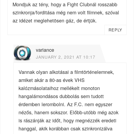
Mondjuk az tény, hogy a Fight Clubnál rosszabb
szinkronja/forditása még nem volt filmnek, szóval
az idézet meglehetösen gáz, de értjük.
REPLY
variance
JANUARY 2, 2021 AT 10:17
Vannak olyan alkotásai a filmtörténelemnek,
amiket akár a 80-as évek VHS
kalózmásolataihoz mellékelt monoton
hangalámondásos dubbolás sem tudott
érdemben lerombolni. Az F.C. nem egyszer
nézős, hanem sokszor. Előbb-utóbb még azok
is rászánják az időt, hogy megnézzék eredeti
hanggal, akik korábban csak szinkronizálva