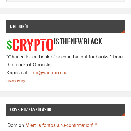
A BLOGRÓL
IS THE NEW BLACK
CRYPTO
$
"Chancellor on brink of second bailout for banks." from
the block of Genesis.
Kapcsolat:
info@variance.hu
Privacy Policy...
FRISS HOZZÁSZÓLÁSOK:
Dom
on
Miért is fontos a ‘6-confirmation’ ?