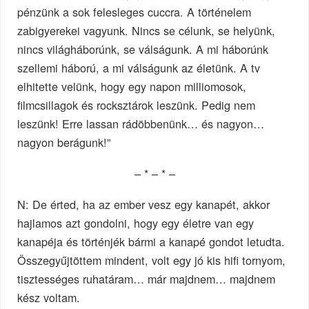
pénzünk a sok felesleges cuccra. A történelem
zabigyerekei vagyunk. Nincs se célunk, se helyünk,
nincs világháborúnk, se válságunk. A mi háborúnk
szellemi háború, a mi válságunk az életünk. A tv
elhitette velünk, hogy egy napon milliomosok,
filmcsillagok és rocksztárok leszünk. Pedig nem
leszünk! Erre lassan rádöbbenünk… és nagyon…
nagyon berágunk!”
– * – * –
N: De érted, ha az ember vesz egy kanapét, akkor
hajlamos azt gondolni, hogy egy életre van egy
kanapéja és történjék bármi a kanapé gondot letudta.
Összegyűjtöttem mindent, volt egy jó kis hifi tornyom,
tisztességes ruhatáram… már majdnem… majdnem
kész voltam.