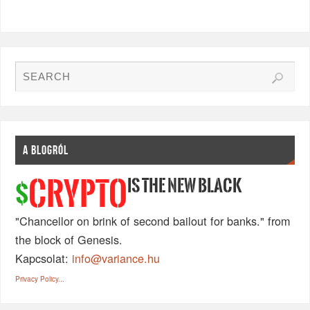
A BLOGRÓL
IS THE NEW BLACK
CRYPTO
$
"Chancellor on brink of second bailout for banks." from
the block of Genesis.
Kapcsolat:
info@variance.hu
Privacy Policy...