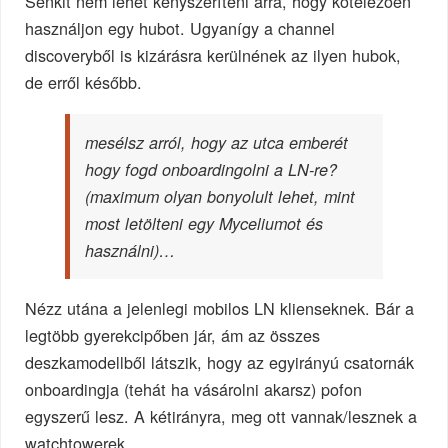
Senkit nem lehet kényszeríteni arra, hogy kötelezően
használjon egy hubot. Ugyanígy a channel
discoveryből is kizárásra kerülnének az ilyen hubok,
de erről később.
mesélsz arról, hogy az utca emberét
hogy fogd onboardingolni a LN-re?
(maximum olyan bonyolult lehet, mint
most letölteni egy Myceliumot és
használni)…
Nézz utána a jelenlegi mobilos LN klienseknek. Bár a
legtöbb gyerekcipőben jár, ám az összes
deszkamodellből látszik, hogy az egyirányú csatornák
onboardingja (tehát ha vásárolni akarsz) pofon
egyszerű lesz. A kétirányra, meg ott vannak/lesznek a
watchtowerek.