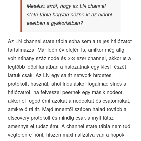
Mesélsz arról, hogy az LN channel
state tábla hogyan nézne ki az előbbi
esetben a gyakorlatban?
Az LN channel state tábla soha sem a teljes hálózatot
tartalmazza. Már idén év elején is, amikor még alig
volt néhány száz node és 2-3 ezer channel, akkor is a
legtöbb időpillanatban a hálózatnak egy kicsi részét
láttuk csak. Az LN egy saját network hirdetési
protokollt használ, ahol induláskor fogalmad sincs a
hálózatról, ha felveszel peernek egy másik nodeot,
akkor el fogod érni azokat a nodeokat és csatornákat,
amikre ő rálát. Majd innentől szépen halad tovább a
discovery protokoll és mindig csak annyit látsz
amennyit el tudsz érni. A channel state tábla nem tud
végtelenre nőni, hiszen maximalizálva van a hopok