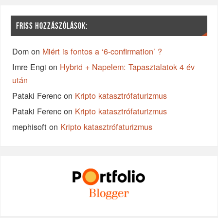
FRISS HOZZÁSZÓLÁSOK:
Dom
on
Miért is fontos a ‘6-confirmation’ ?
Imre Engi
on
Hybrid + Napelem: Tapasztalatok 4 év
után
Pataki Ferenc
on
Kripto katasztrófaturizmus
Pataki Ferenc
on
Kripto katasztrófaturizmus
mephisoft
on
Kripto katasztrófaturizmus