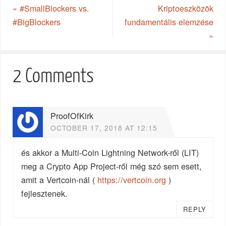
«
#SmallBlockers vs.
Kriptoeszközök
#BigBlockers
fundamentális elemzése
»
2 Comments
ProofOfKirk
OCTOBER 17, 2018 AT 12:15
és akkor a Multi-Coin Lightning Network-ről (LIT)
meg a Crypto App Project-ről még szó sem esett,
amit a Vertcoin-nál (
https://vertcoin.org
)
fejlesztenek.
REPLY