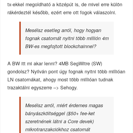
tx-ekkel megoldható a középút is, de mivel erre külön
rákérdeztél később, ezért erre ott fogok válaszolni.
Mesélsz esetleg arról, hogy hogyan
fognak csatornát nyitni több millión 4m
BW-es megfojtott blockchainnel?
A BW itt mi akar lenni? 4MB SegWitre (SW)
gondolsz? Nyilván pont úgy fognak nyitni több millióan
LN csatornákat, ahogy most több millióan tudnak
trazaktálni egyszerre –> Sehogy.
Mesélsz arról, miért érdemes magas
bányászköltséggel ($50+ fee-ket
szeretnének látni a Core devek)
mikrotranzakciókhoz csatornát