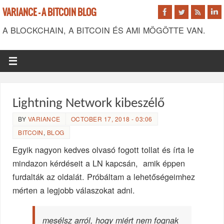
VARIANCE - A BITCOIN BLOG
A BLOCKCHAIN, A BITCOIN ÉS AMI MÖGÖTTE VAN.
Lightning Network kibeszélő
BY
VARIANCE
OCTOBER 17, 2018 - 03:06
BITCOIN
,
BLOG
Egyik nagyon kedves olvasó fogott tollat és írta le
mindazon kérdéseit a LN kapcsán, amik éppen
furdalták az oldalát. Próbáltam a lehetőségeimhez
mérten a legjobb válaszokat adni.
mesélsz arról, hogy miért nem fognak