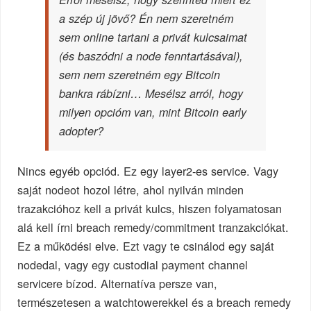
a szép új jövő? Én nem szeretném
sem online tartani a privát kulcsaimat
(és baszódni a node fenntartásával),
sem nem szeretném egy Bitcoin
bankra rábízni… Mesélsz arról, hogy
milyen opcióm van, mint Bitcoin early
adopter?
Nincs egyéb opciód. Ez egy layer2-es service. Vagy
saját nodeot hozol létre, ahol nyilván minden
trazakcióhoz kell a privát kulcs, hiszen folyamatosan
alá kell írni breach remedy/commitment tranzakciókat.
Ez a működési elve. Ezt vagy te csinálod egy saját
nodedal, vagy egy custodial payment channel
servicere bízod. Alternatíva persze van,
természetesen a watchtowerekkel és a breach remedy