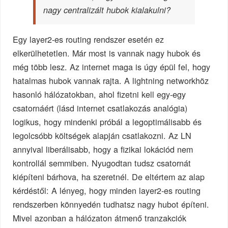
nagy centralizált hubok kialakulni?
Egy layer2-es routing rendszer esetén ez
elkerülhetetlen. Már most is vannak nagy hubok és
még több lesz. Az internet maga is úgy épül fel, hogy
hatalmas hubok vannak rajta. A lightning networkhöz
hasonló hálózatokban, ahol fizetni kell egy-egy
csatornáért (lásd internet csatlakozás analógia)
logikus, hogy mindenki próbál a legoptimálisabb és
legolcsóbb költségek alapján csatlakozni. Az LN
annyival liberálisabb, hogy a fizikai lokációd nem
kontrollál semmiben. Nyugodtan tudsz csatornát
kiépíteni bárhova, ha szeretnél. De eltértem az alap
kérdéstől: A lényeg, hogy minden layer2-es routing
rendszerben könnyedén tudhatsz nagy hubot építeni.
Mivel azonban a hálózaton átmenő tranzakciók