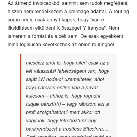
Az átmenő invoiceokból semmit sem tudok megfejteni,
hiszen nem rendelkezem a preimage adattal. A routing
során pedig csak annyit kapok, hogy “van-e
likviditásom elküldeni X összeget Y irányba”. Nem
ismerem a forrást és a célt sem. De ezek egyébként
mind logikusan következnek az onion routingból.
mesélsz arról is, hogy miért csak az a
két választási lehetőségem van, hogy
saját LN node-ot üzemeltetek, ahol
folyamatosan online van a privát
kulcsom – ahhoz is, hogy fogadni
tudjak pénzt(!!!) – vagy rábízom ezt a
profi szolgáltatóra? mert akkor ott
vagyunk, hogy létrehoztunk egy
bankrendszert a trustless Bitcoinra….
Erről mesélsz, hogy szerinted miért ez