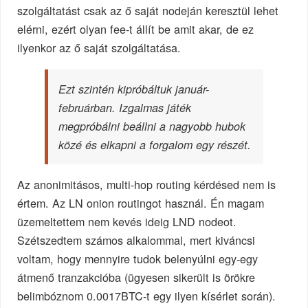
szolgáltatást csak az ő saját nodeján keresztül lehet
elérni, ezért olyan fee-t állít be amit akar, de ez
ilyenkor az ő saját szolgáltatása.
Ezt szintén kipróbáltuk január-
februárban. Izgalmas játék
megpróbálni beállni a nagyobb hubok
közé és elkapni a forgalom egy részét.
Az anonimitásos, multi-hop routing kérdésed nem is
értem. Az LN onion routingot használ. Én magam
üzemeltettem nem kevés ideig LND nodeot.
Szétszedtem számos alkalommal, mert kiváncsi
voltam, hogy mennyire tudok belenyúlni egy-egy
átmenő tranzakcióba (ügyesen sikerült is örökre
belimbóznom 0.0017BTC-t egy ilyen kísérlet során).