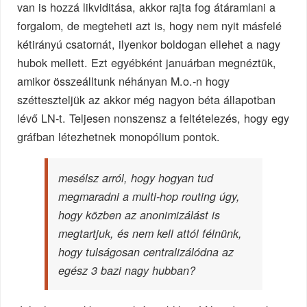
van is hozzá likviditása, akkor rajta fog átáramlani a
forgalom, de megteheti azt is, hogy nem nyit másfelé
kétirányú csatornát, ilyenkor boldogan ellehet a nagy
hubok mellett. Ezt egyébként januárban megnéztük,
amikor összeálltunk néhányan M.o.-n hogy
szétteszteljük az akkor még nagyon béta állapotban
lévő LN-t. Teljesen nonszensz a feltételezés, hogy egy
gráfban létezhetnek monopólium pontok.
mesélsz arról, hogy hogyan tud
megmaradni a multi-hop routing úgy,
hogy közben az anonimizálást is
megtartjuk, és nem kell attól félnünk,
hogy tulságosan centralizálódna az
egész 3 bazi nagy hubban?