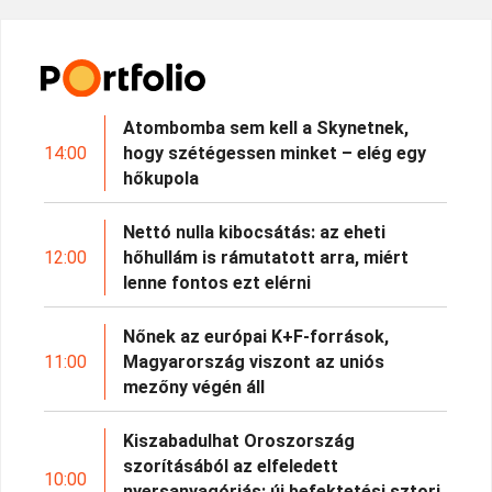
Atombomba sem kell a Skynetnek,
14:00
hogy szétégessen minket – elég egy
hőkupola
Nettó nulla kibocsátás: az eheti
12:00
hőhullám is rámutatott arra, miért
lenne fontos ezt elérni
Nőnek az európai K+F-források,
11:00
Magyarország viszont az uniós
mezőny végén áll
Kiszabadulhat Oroszország
szorításából az elfeledett
10:00
nyersanyagóriás: új befektetési sztori