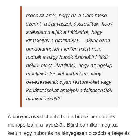
mesélsz arról, hogy ha a Core mese
szerint “a bányászok összeálltak, hogy
szétspammeljék a hálózatot, hogy
kimaxolják a profijtaikat” – akkor ezen
gondolatmenet mentén miért nem
tudnak a nagy hubok összeállni (akik
nélkül nincs likviditás), hogy az egekig
emeljék a fee-ket kartellben, vagy
bevezessenek olyan feature-öket vagy
korlátozásokat amelyek a felhasználók
érdekeit sértik?
A bányászokkal ellentétben a hubok nem tudják
monopolizálni a layer2-őt. Bárki bármikor meg tud
kerülni egy hubot és ha lényegesen olcsóbb a feeje és