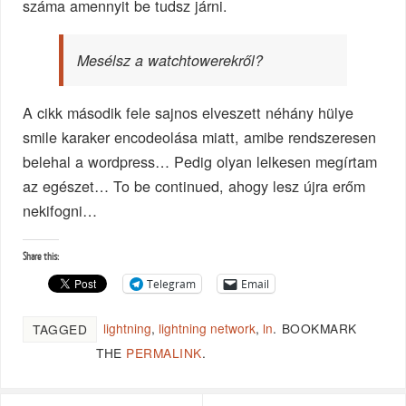
száma amennyit be tudsz járni.
Mesélsz a watchtowerekről?
A cikk második fele sajnos elveszett néhány hülye
smile karaker encodeolása miatt, amibe rendszeresen
belehal a wordpress… Pedig olyan lelkesen megírtam
az egészet… To be continued, ahogy lesz újra erőm
nekifogni…
Share this:
Telegram
Email
lightning
,
lightning network
,
ln
.
BOOKMARK
TAGGED
THE
PERMALINK
.