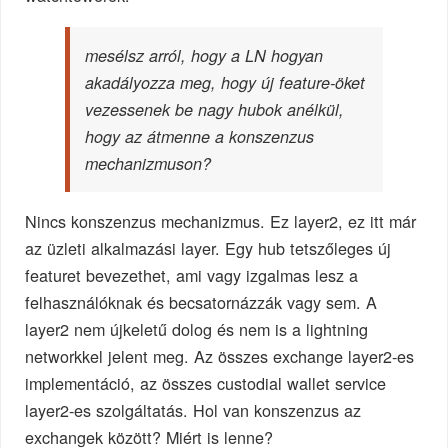
mesélsz arról, hogy a LN hogyan
akadályozza meg, hogy új feature-öket
vezessenek be nagy hubok anélkül,
hogy az átmenne a konszenzus
mechanizmuson?
Nincs konszenzus mechanizmus. Ez layer2, ez itt már
az üzleti alkalmazási layer. Egy hub tetszőleges új
featuret bevezethet, ami vagy izgalmas lesz a
felhasználóknak és becsatornázzák vagy sem. A
layer2 nem újkeletű dolog és nem is a lightning
networkkel jelent meg. Az összes exchange layer2-es
implementáció, az összes custodial wallet service
layer2-es szolgáltatás. Hol van konszenzus az
exchangek között? Miért is lenne?