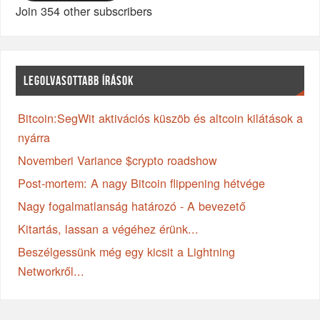
Join 354 other subscribers
LEGOLVASOTTABB ÍRÁSOK
Bitcoin:SegWit aktivációs küszöb és altcoin kilátások a
nyárra
Novemberi Variance $crypto roadshow
Post-mortem: A nagy Bitcoin flippening hétvége
Nagy fogalmatlanság határozó - A bevezető
Kitartás, lassan a végéhez érünk...
Beszélgessünk még egy kicsit a Lightning
Networkről...