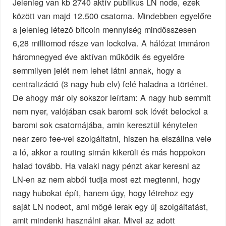
Jelenleg van kb 2740 aktív publikus LN node, ezek
között van majd 12.500 csatorna. Mindebben egyelőre
a jelenleg létező bitcoin mennyiség mindösszesen
6,28 milliomod része van lockolva. A hálózat immáron
háromnegyed éve aktívan működik és egyelőre
semmilyen jelét nem lehet látni annak, hogy a
centralizáció (3 nagy hub elv) felé haladna a történet.
De ahogy már oly sokszor leírtam: A nagy hub semmit
nem nyer, valójában csak baromi sok lóvét belockol a
baromi sok csatornájába, amin keresztül kénytelen
near zero fee-vel szolgáltatni, hiszen ha elszállna vele
a ló, akkor a routing simán kikerüli és más hoppokon
halad tovább. Ha valaki nagy pénzt akar keresni az
LN-en az nem abból tudja most ezt megtenni, hogy
nagy hubokat épít, hanem úgy, hogy létrehoz egy
saját LN nodeot, ami mögé lerak egy új szolgáltatást,
amit mindenki használni akar. Mivel az adott