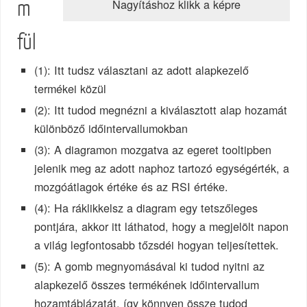
Nagyításhoz klikk a képre
m
fül
(1): Itt tudsz választani az adott alapkezelő
termékei közül
(2): Itt tudod megnézni a kiválasztott alap hozamát
különböző időintervallumokban
(3): A diagramon mozgatva az egeret tooltipben
jelenik meg az adott naphoz tartozó egységérték, a
mozgóátlagok értéke és az RSI értéke.
(4): Ha ráklikkelsz a diagram egy tetszőleges
pontjára, akkor itt láthatod, hogy a megjelölt napon
a világ legfontosabb tőzsdéi hogyan teljesítettek.
(5): A gomb megnyomásával ki tudod nyitni az
alapkezelő összes termékének időintervallum
hozamtáblázatát, így könnyen össze tudod