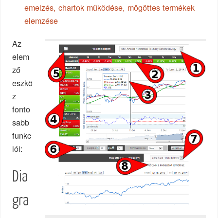
emelzés, chartok működése, mögöttes termékek
elemzése
Az
elem
ző
eszkö
z
fonto
sabb
funkc
iói:
Dia
gra