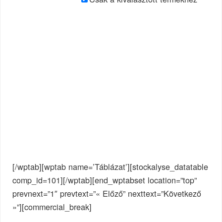
[/wptab][wptab name=’Táblázat’][stockalyse_datatable
comp_id=101][/wptab][end_wptabset location=”top”
prevnext=”1″ prevtext=”« Előző” nexttext=”Következő
»”][commercial_break]