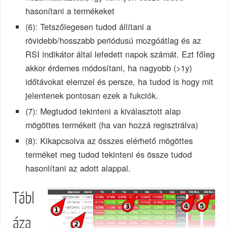
hasonítani a termékeket
(6): Tetszőlegesen tudod állítani a
rövidebb/hosszabb periódusú mozgóátlag és az
RSI indikátor által lefedett napok számát. Ezt főleg
akkor érdemes módosítani, ha nagyobb (>1y)
időtávokat elemzel és persze, ha tudod is hogy mit
jelentenek pontosan ezek a fukciók.
(7): Megtudod tekinteni a kiválasztott alap
mögöttes termékeit (ha van hozzá regisztrálva)
(8): Kikapcsolva az összes elérhető mögöttes
terméket meg tudod tekinteni és össze tudod
hasonlítani az adott alappal.
Tábl
áza