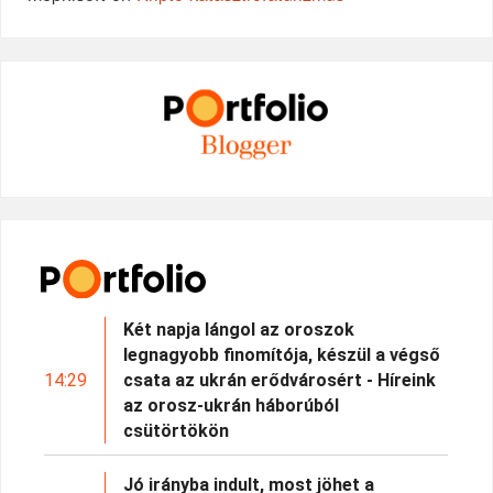
Két napja lángol az oroszok
legnagyobb finomítója, készül a végső
14:29
csata az ukrán erődvárosért - Híreink
az orosz-ukrán háborúból
csütörtökön
Jó irányba indult, most jöhet a