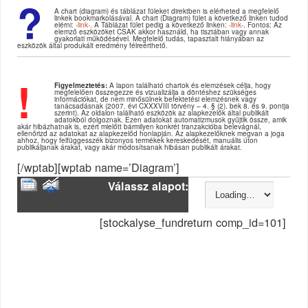
?
A chart (diagram) és táblázat füleket direktben is elérheted a megfelelő
linkek bookmarkolásával. A chart (Diagram) fület a következő linken tudod
elérni:
-link-
. A Táblázat fület pedig a következő linken:
-link-
. Fontos: Az
elemző eszközöket CSAK akkor használd, ha tisztában vagy annak
gyakorlati működésével. Megfelelő tudás, tapasztalt hiányában az
eszközök által produkált eredmény félreérthető.
!
Figyelmeztetés:
A lapon található chartok és elemzések célja, hogy
megfelelően összegezze és vizualizálja a döntéshez szükséges
információkat, de nem minősülnek befektetési elemzésnek vagy
tanácsadásnak (2007. évi CXXXVIII törvény – 4. § (2). bek 8. és 9. pontja
szerint). Az oldalon található eszközök az alapkezelők által publikált
adatokból dolgoznak. Ezen adatokat automatizmusok gyűjtik össze, amik
akár hibázhatnak is, ezért mielőtt bármilyen konkrét tranzakcióba belevágnál,
ellenőrizd az adatokat az alapkezelőd honlapján. Az alapkezelőknek megvan a joga
ahhoz, hogy felfüggesszék bizonyos termékek kereskedését, manuális úton
publikáljanak árakat, vagy akár módosítsanak hibásan publikált árakat.
[/wptab][wptab name=’Diagram’]
Válassz alapot:
[stockalyse_fundreturn comp_id=101]