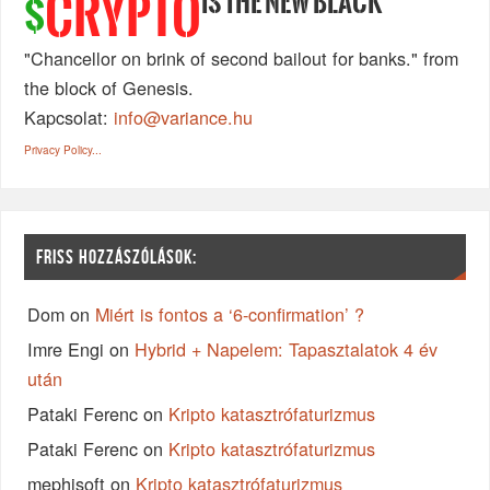
IS THE NEW BLACK
CRYPTO
$
"Chancellor on brink of second bailout for banks." from
the block of Genesis.
Kapcsolat:
info@variance.hu
Privacy Policy...
FRISS HOZZÁSZÓLÁSOK:
Dom
on
Miért is fontos a ‘6-confirmation’ ?
Imre Engi
on
Hybrid + Napelem: Tapasztalatok 4 év
után
Pataki Ferenc
on
Kripto katasztrófaturizmus
Pataki Ferenc
on
Kripto katasztrófaturizmus
mephisoft
on
Kripto katasztrófaturizmus