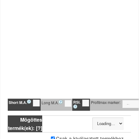
RSI.
Short M.A.
Profitmax marker:
Long M.A.
Mögöttes
termék(ek): [?]
Csak a kiválasztott termékhez