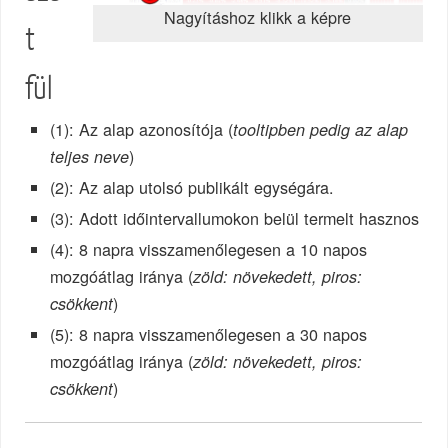
Nagyításhoz klikk a képre
t
fül
(1): Az alap azonosítója (
tooltipben pedig az alap
)
teljes neve
(2): Az alap utolsó publikált egységára.
(3): Adott időintervallumokon belül termelt hasznos
(4): 8 napra visszamenőlegesen a 10 napos
mozgóátlag iránya (
zöld: növekedett, piros:
)
csökkent
(5): 8 napra visszamenőlegesen a 30 napos
mozgóátlag iránya (
zöld: növekedett, piros:
)
csökkent