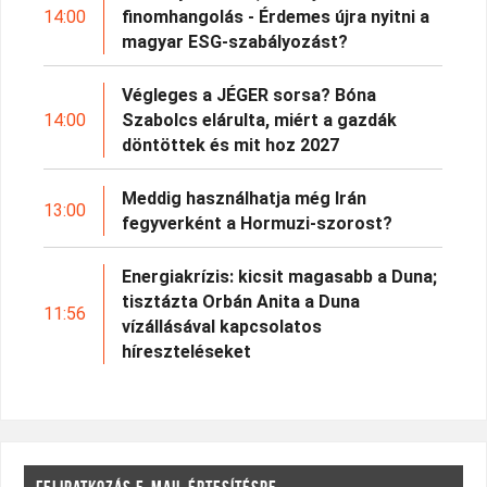
14:00
finomhangolás - Érdemes újra nyitni a
magyar ESG-szabályozást?
Végleges a JÉGER sorsa? Bóna
14:00
Szabolcs elárulta, miért a gazdák
döntöttek és mit hoz 2027
Meddig használhatja még Irán
13:00
fegyverként a Hormuzi-szorost?
Energiakrízis: kicsit magasabb a Duna;
tisztázta Orbán Anita a Duna
11:56
vízállásával kapcsolatos
híreszteléseket