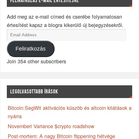
FELIRATKOZÁS E-MAIL ÉRTESÍTÉSRE
Add meg az e-mail címed és cserébe folyamatosan
értesítést kapsz a blogra kikerülő új bejegyzésekről.
Feliratkozás
Join 354 other subscribers
LEGOLVASOTTABB ÍRÁSOK
Bitcoin:SegWit aktivációs küszöb és altcoin kilátások a
nyárra
Novemberi Variance $crypto roadshow
Post-mortem: A nagy Bitcoin flippening hétvége