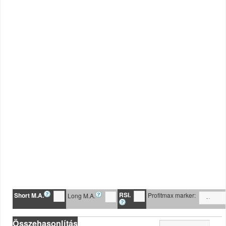
RSI.
Short M.A.
Profitmax marker:
Long M.A.
Összehasonlítás