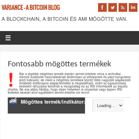
VARIANCE - A BITCOIN BLOG
A BLOCKCHAIN, A BITCOIN ÉS AMI MÖGÖTTE VAN.
Fontosabb mögöttes termékek
!
Bár a legtöbb mögöttes termék esetén semmi értelme nincs a technikai
elemző eszközök használatának (különösen pl árfolyamok és piaci hangulatot
jelző indexek); de mivel a mögöttes termékek között több nagyobb alapkezelő
rövidebb értéknapos alapja/terméke is megtalálható, ezért az egyszerűség
kedvéért ráhúzásra kerülnek a mozgóátlag és az RSI információk az összes
chartra. Ne ess abba hibába, hogy olyan helyeken is crossokat vagy éppen RSI
limiteket keresel ahol egyébként semmi értelme ezt tenni!
Mögöttes termék/indikátor: