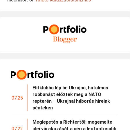
Elitklubba lép be Ukrajna, hatalmas
robbanást előztek meg a NATO
07:25
repterén – Ukrajnai háborús híreink
pénteken
Meglepetés a Richtertől: megemelte
07:22
idei várakozását a cég a legfontosabb