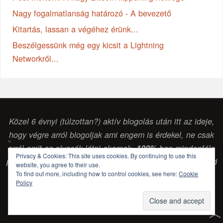
Nagy fogalmatlanság határozó - A bevezető
Kitartás, lassan a végéhez érünk...
Beszélgessünk még egy kicsit a Lightning
Networkről...
Közel 6 évnyi (túlzottan?) aktív blogolás után itt az ideje,
hogy végre arról blogoljak ami engem is érdekel, ne csak
arról amit az olvasók látni akarnak.
100%
-ban mindenféle
Privacy & Cookies: This site uses cookies. By continuing to use this
pénzintézettől vagy egyéb vállalkozástól független szabad
website, you agree to their use.
To find out more, including how to control cookies, see here:
Cookie
gondolkodású (
sokszor laikus, de legalább
) érdeklődő
Policy
blog. (Csabai Csaba, blogger...)
POWERED BY
PARABOLA
&
WORDPRESS.