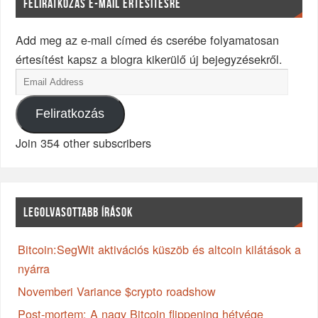
FELIRATKOZÁS E-MAIL ÉRTESÍTÉSRE
Add meg az e-mail címed és cserébe folyamatosan
értesítést kapsz a blogra kikerülő új bejegyzésekről.
Feliratkozás
Join 354 other subscribers
LEGOLVASOTTABB ÍRÁSOK
Bitcoin:SegWit aktivációs küszöb és altcoin kilátások a
nyárra
Novemberi Variance $crypto roadshow
Post-mortem: A nagy Bitcoin flippening hétvége