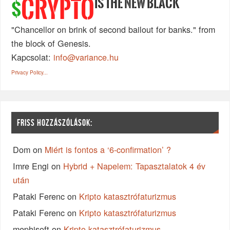
IS THE NEW BLACK
CRYPTO
$
"Chancellor on brink of second bailout for banks." from
the block of Genesis.
Kapcsolat:
info@variance.hu
Privacy Policy...
FRISS HOZZÁSZÓLÁSOK:
Dom
on
Miért is fontos a ‘6-confirmation’ ?
Imre Engi
on
Hybrid + Napelem: Tapasztalatok 4 év
után
Pataki Ferenc
on
Kripto katasztrófaturizmus
Pataki Ferenc
on
Kripto katasztrófaturizmus
mephisoft
on
Kripto katasztrófaturizmus