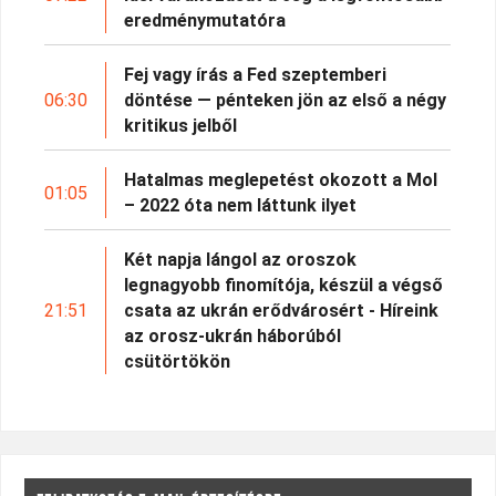
eredménymutatóra
Fej vagy írás a Fed szeptemberi
06:30
döntése — pénteken jön az első a négy
kritikus jelből
Hatalmas meglepetést okozott a Mol
01:05
– 2022 óta nem láttunk ilyet
Két napja lángol az oroszok
legnagyobb finomítója, készül a végső
21:51
csata az ukrán erődvárosért - Híreink
az orosz-ukrán háborúból
csütörtökön