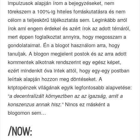
impulzusok alapján írom a bejegyzéseket, nem
törekszem a 100%-ig hiteles forráskutatásra és nem
célom a teljeskörű tájékoztatás sem. Leginkább arról
írok ami engem érdekel és azért írok az adott témáról,
mert éppen foglalkoztat annyira, hogy megosszam a
gondolataimat. Én a blogot használom arra, hogy
tanuljak. A blogon megjelent postok és az arra adott
kommentek alkotnak rendszerint egy egész képet,
ezért mindenkit óva intek attól, hogy egy-egy postban
leírtak alapján hozzon meg döntéseket. A
kriptopénzek világának egyik legfontosabb alapvetése:
“
a decentralizált környeztben az az igazság, amit a
” Nincs ez másként a
konszenzus annak hisz.
blogomon sem…
/NOW: