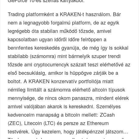
GeForce 10-es szériás kártyákból.
Trading platformként a KRAKEN-t használom. Bár
nem a legnagyobb forgalmú platform, de az egyik
legrégebb óta stabilan működő tőzsde, amivel
kapcsolatban ugyan időről időre felröppen a
bennfentes kereskedés gyanúja, de még így is sokkal
stabilabb (számomra) mint bármelyik szuper trendi
tőzsde ami cryptocurrencyk százait teszi elérhetővé az
első becsuklásig, amikor is hüppögve zárják be a
boltot. A KRAKEN konzervatív portfoliója miatt
némileg limitált a számomra elérhető altcoin típusok
mennyisége, de nincs okom panaszra, mindent elérek
amivel valójában akarok is kereskedni. Személyes
kedvenceim manapság a bitcoin mellett: ZCash
(ZEC), Litecoin (LTC) és persze az Ethereum
testvérek. Úgy kezelem, hogy játékpénzzel játszom…