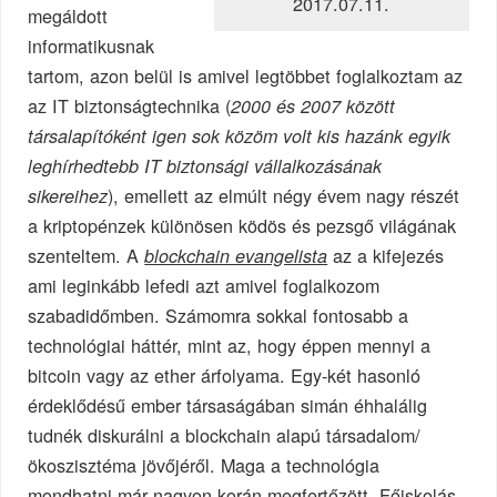
2017.07.11.
megáldott
informatikusnak
tartom, azon belül is amivel legtöbbet foglalkoztam az
az IT biztonságtechnika (
2000 és 2007 között
társalapítóként igen sok közöm volt kis hazánk egyik
leghírhedtebb IT biztonsági vállalkozásának
), emellett az elmúlt négy évem nagy részét
sikereihez
a kriptopénzek különösen ködös és pezsgő világának
szenteltem. A
az a kifejezés
blockchain evangelista
ami leginkább lefedi azt amivel foglalkozom
szabadidőmben. Számomra sokkal fontosabb a
technológiai háttér, mint az, hogy éppen mennyi a
bitcoin vagy az ether árfolyama. Egy-két hasonló
érdeklődésű ember társaságában simán éhhalálig
tudnék diskurálni a blockchain alapú társadalom/
ökoszisztéma jövőjéről. Maga a technológia
mondhatni már nagyon korán megfertőzött. Főiskolás