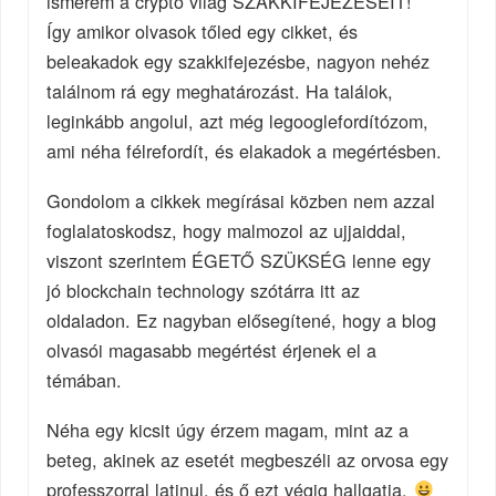
ismerem a crypto világ SZAKKIFEJEZÉSEIT!
Így amikor olvasok tőled egy cikket, és
beleakadok egy szakkifejezésbe, nagyon nehéz
találnom rá egy meghatározást. Ha találok,
leginkább angolul, azt még legooglefordítózom,
ami néha félrefordít, és elakadok a megértésben.
Gondolom a cikkek megírásai közben nem azzal
foglalatoskodsz, hogy malmozol az ujjaiddal,
viszont szerintem ÉGETŐ SZÜKSÉG lenne egy
jó blockchain technology szótárra itt az
oldaladon. Ez nagyban elősegítené, hogy a blog
olvasói magasabb megértést érjenek el a
témában.
Néha egy kicsit úgy érzem magam, mint az a
beteg, akinek az esetét megbeszéli az orvosa egy
professzorral latinul, és ő ezt végig hallgatja.