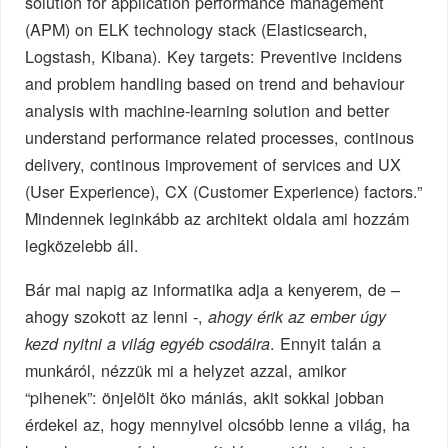
solution for application performance management
(APM) on ELK technology stack (Elasticsearch,
Logstash, Kibana). Key targets: Preventive incidens
and problem handling based on trend and behaviour
analysis with machine-learning solution and better
understand performance related processes, continous
delivery, continous improvement of services and UX
(User Experience), CX (Customer Experience) factors.”
Mindennek leginkább az architekt oldala ami hozzám
legközelebb áll.
Bár mai napig az informatika adja a kenyerem, de –
ahogy szokott az lenni -,
ahogy érik az ember úgy
. Ennyit talán a
kezd nyitni a világ egyéb csodáira
munkáról, nézzük mi a helyzet azzal, amikor
“pihenek”: önjelölt öko mániás, akit sokkal jobban
érdekel az, hogy mennyivel olcsóbb lenne a világ, ha