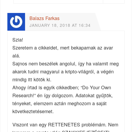
Balazs Farkas
JANUARY 18, 2018 AT 16:34
Szia!
Szeretem a cikkeidet, mert bekaparnak az avar
alá.
Sajnos nem beszélek angolul, így ha valamit meg
akarok tudni magyarul a kripto-világról, a végén
mindig itt kötök ki.
Ahogy írtad is egyik cikkedben; “Do Your Own
Research!” én így dolgozom. Adatokat gyűjtök,
tényeket, elemzem aztán meghozom a saját
következtetésemet.
Viszont van egy RETTENETES problémám. Nem