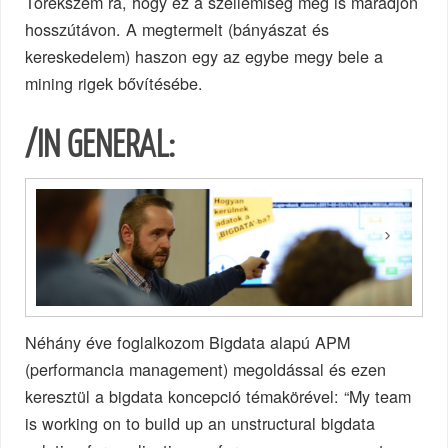
Törekszem rá, hogy ez a szellemiség meg is maradjon
hosszútávon. A megtermelt (bányászat és
kereskedelem) haszon egy az egybe megy bele a
mining rigek bővítésébe.
/IN GENERAL:
Néhány éve foglalkozom Bigdata alapú APM
(performancia management) megoldással és ezen
keresztül a bigdata koncepció témakörével: “My team
is working on to build up an unstructural bigdata