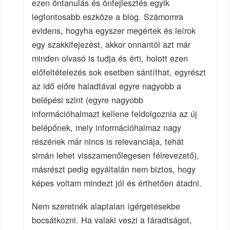
ezen öntanulás és önfejlesztés egyik
legfontosabb eszköze a blog. Számomra
evidens, hogyha egyszer megértek és leírok
egy szakkifejezést, akkor onnantól azt már
minden olvasó is tudja és érti, holott ezen
előfeltételezés sok esetben sántíthat, egyrészt
az idő előre haladtával egyre nagyobb a
belépési szint (egyre nagyobb
információhalmazt kellene feldolgoznia az új
belépőnek, mely információhalmaz nagy
részének már nincs is relevanciája, tehát
simán lehet visszamenőlegesen félrevezető),
másrészt pedig egyáltalán nem biztos, hogy
képes voltam mindezt jól és érthetően átadni.
Nem szeretnék alaptalan ígérgetésekbe
bocsátkozni. Ha valaki veszi a fáradtságot,