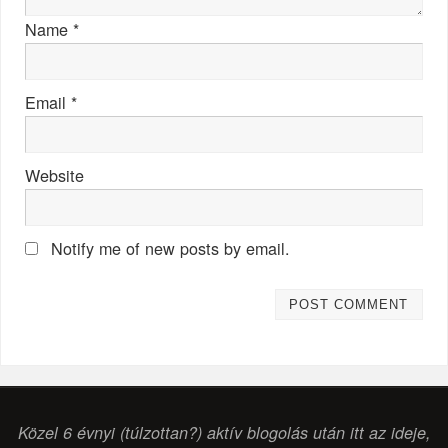
Name
*
Email
*
Website
Notify me of new posts by email.
Közel 6 évnyi (túlzottan?) aktív blogolás után itt az ideje,