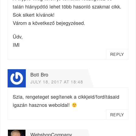
talán hiánypótló lehet több hasonló szakmai cikk.
Sok sikert kívánok!
Várom a következő bejegyzésed.
Üdv,
IMI
REPLY
Boti Bro
JULY 18, 2017 AT 18:48
Szia, rengeteget segítenek a cikkjeid/fordításaid
igazán hasznos weboldal!
REPLY
WebshopCompany