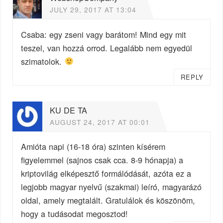
JULY 29, 2017 AT 13:04
Csaba: egy zseni vagy barátom! Mind egy mit
teszel, van hozzá orrod. Legalább nem egyedül
szimatolok.
REPLY
KU DE TA
AUGUST 24, 2017 AT 00:01
Amióta napi (16-18 óra) szinten kísérem
figyelemmel (sajnos csak cca. 8-9 hónapja) a
kriptovilág elképesztő formálódását, azóta ez a
legjobb magyar nyelvű (szakmai) leíró, magyarázó
oldal, amely megtalált. Gratulálok és köszönöm,
hogy a tudásodat megosztod!