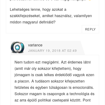
Lehetséges lenne, hogy azokat a
szakkifejezéseket, amiket használsz, valamilyen
módon magyarul definiáld?
REPLY
variance
JANUARY 19, 2018 AT 02:49
Nem tudom ezt megígérni. Azt érdemes látni
(amit már oly sokszor kifejtettem), hogy
jómagam is csak lelkes érdeklődő vagyok ezen
a piacon. A tudásom sokszor kifejezetten
felületes és egyben túlságosan is emocionális.
Sokszor magam is csapongok a technológia és
az arra épülő politikai csetepaté között. Pont