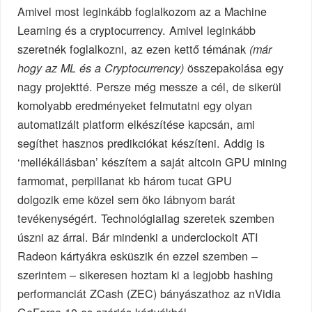
Amivel most leginkább foglalkozom az a Machine
Learning és a cryptocurrency. Amivel leginkább
szeretnék foglalkozni, az ezen kettő témának
(már
összepakolása egy
hogy az ML és a Cryptocurrency)
nagy projektté. Persze még messze a cél, de sikerül
komolyabb eredményeket felmutatni egy olyan
automatizált platform elkészítése kapcsán, ami
segíthet hasznos predikciókat készíteni. Addig is
‘mellékállásban’ készítem a saját altcoin GPU mining
farmomat, perpillanat kb három tucat GPU
dolgozik eme közel sem öko lábnyom barát
tevékenységért. Technológiailag szeretek szemben
úszni az árral. Bár mindenki a underclockolt ATI
Radeon kártyákra esküszik én ezzel szemben –
szerintem – sikeresen hoztam ki a legjobb hashing
performanciát ZCash (ZEC) bányászathoz az nVidia