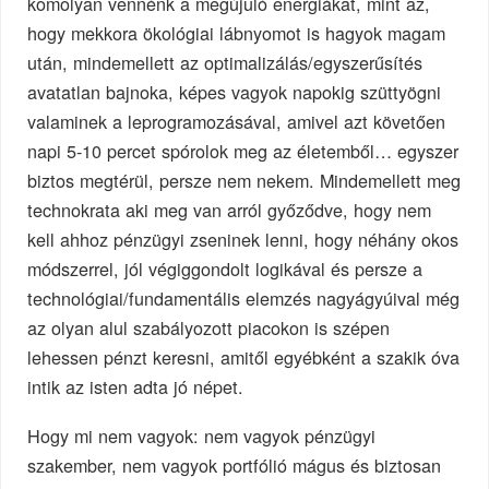
komolyan vennénk a megújuló energiákat, mint az,
hogy mekkora ökológiai lábnyomot is hagyok magam
után, mindemellett az optimalizálás/egyszerűsítés
avatatlan bajnoka, képes vagyok napokig szüttyögni
valaminek a leprogramozásával, amivel azt követően
napi 5-10 percet spórolok meg az életemből… egyszer
biztos megtérül, persze nem nekem. Mindemellett meg
technokrata aki meg van arról győződve, hogy nem
kell ahhoz pénzügyi zseninek lenni, hogy néhány okos
módszerrel, jól végiggondolt logikával és persze a
technológiai/fundamentális elemzés nagyágyúival még
az olyan alul szabályozott piacokon is szépen
lehessen pénzt keresni, amitől egyébként a szakik óva
intik az isten adta jó népet.
Hogy mi nem vagyok: nem vagyok pénzügyi
szakember, nem vagyok portfólió mágus és biztosan