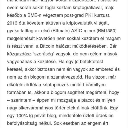
évem során sokat foglalkoztam kriptográfiával, majd
később a BME-n végeztem post-grad PKI kurzust.
2013 óta követem aktívan a kriptovaluták világát,
gyakorlatilag az első (Bitmain) ASIC miner (BM1380)
megjelenését követően nem sokkal kezdtem el magam
is részt venni a Bitcoin hálózat működtetésében. Bár
közgazdász “szerűség” vagyok, de nem célom mások
vagyonának a kezelése. Ha egy jó befektetést
keresel, akkor biztosan nem én vagyok az embered és
nem az én blogom a szamárvezetőd. Ha viszont már
elköteleződték a kriptopénzek mellett bármilyen
formában is, akkor a blogom segíthet megérteni, hogy
– szerintem – éppen mi mozgatja a piacot és milyen
nagy sikervárományos történetek állnak előttünk. Egy
egy 100%-ig privát blog, mindenféle üzleti érdek és
befolyásoltság nélkül. Sok esetben az engem ért